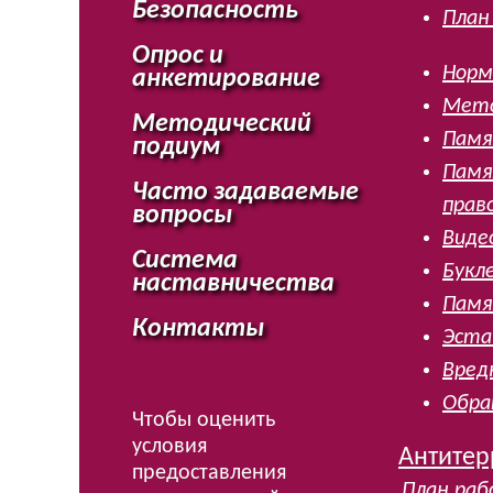
Безопасность
План
Опрос и
Норм
анкетирование
Мето
Методический
Памя
подиум
Памя
Часто задаваемые
прав
вопросы
Виде
Система
Букле
наставничества
Памя
Контакты
Эста
Вред
Обра
Чтобы оценить
условия
Антитер
предоставления
План ра