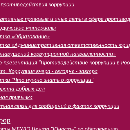
 противодействия коррупции
ативные правовые и иные акты в сфере противод
дические материалы
тка «Образование»
тка «Административная ответственность юриди
онарушений коррупционной направленности»
о-презентация "Противодействие коррупции в Рос
т. Коррупция вчера - сегодня - завтра
тки "Что нужно знать о коррупции"
фета добрых дел
ная привычка
тная связь для сообщений о фактах коррупции
рор
боты МБУДО Центр "Юность" по обеспечению