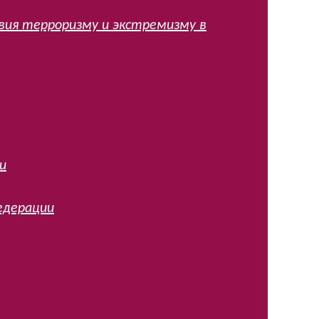
ия терроризму и экстремизму в
и
едерации