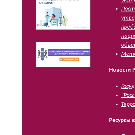
Пост
утве
преб
наци
объе
Мето
Новости Р
Госу
"Рос
Терро
Ресурсы в