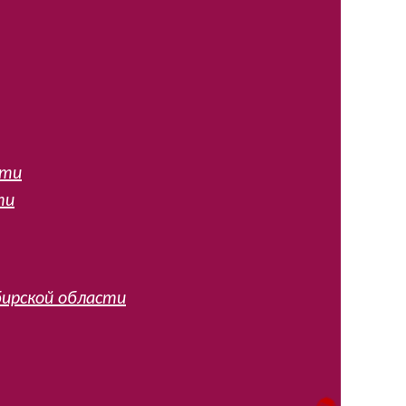
сти
ти
ирской области