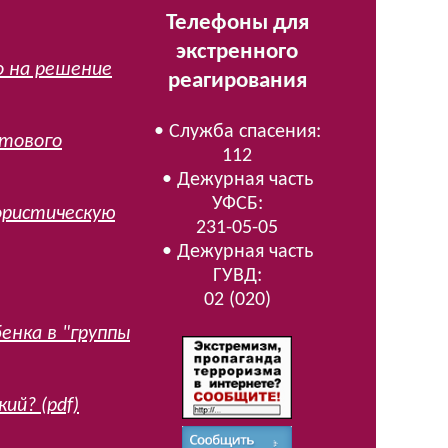
Телефоны для
экстренного
о на решение
реагирования
• Служба спасения:
ктового
112
• Дежурная часть
УФСБ:
ористическую
231-05-05
• Дежурная часть
ГУВД:
02 (020)
енка в "группы
ий? (pdf)