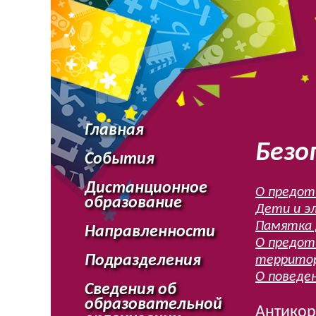
Главная
Безо
События
Дистанционное
О предот
образование
Дети и э
Памятка 
Направленности
О предот
Подразделения
территор
О поведе
Сведения об
образовательной
Антикор