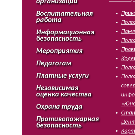
организации
Воспитательная
Прик
работа
Поло
Памя
Информационная
безопасность
Поло
Прав
Мероприятия
Коде
Педагогам
Поло
Платные услуги
Поло
сове
Независимая
оценка качества
инфо
«Юно
Охрана труда
Стан
Противопожарная
Цент
безопасность
Карт