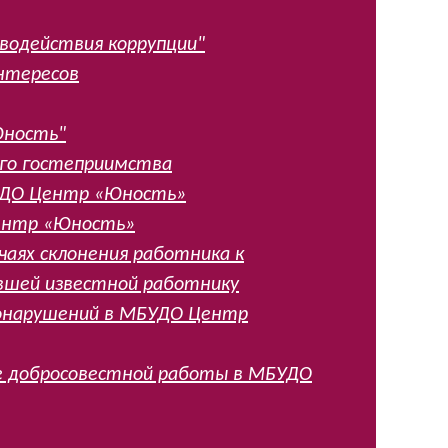
иводействия коррупции"
нтересов
Юность"
ого гостеприимства
БУДО Центр «Юность»
ентр «Юность»
чаях склонения работника к
вшей известной работнику
вонарушений в МБУДО Центр
е добросовестной работы в МБУДО