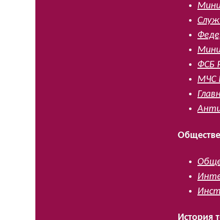
Мини
Служ
Феде
Мини
ФСБ 
МЧС 
Глав
Анти
Обществе
Обще
Инте
Инст
История 