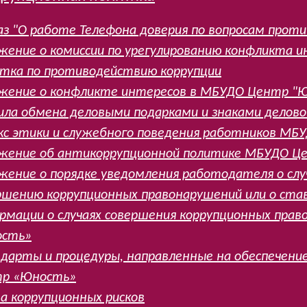
аз "О работе Телефона доверия по вопросам прот
жение о комиссии по урегулированию конфликта и
тка по противодействию коррупции
жение о конфликте интересов в МБУДО Центр "
ила обмена деловыми подарками и знаками делов
кс этики и служебного поведения работников М
жение об антикоррупционной политике МБУДО Ц
жение о порядке уведомления работодателя о слу
ршению коррупционных правонарушений или о ста
рмации о случаях совершения коррупционных пра
сть»
дарты и процедуры, направленные на обеспечени
р «Юность»
а коррупционных рисков