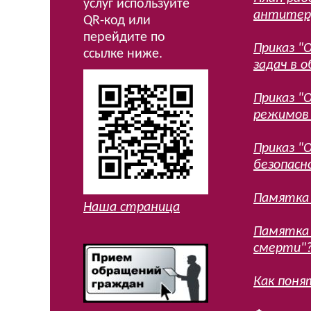
услуг используйте
антитерр
QR-код или
перейдите по
Приказ "
ссылке ниже.
задач в о
Приказ "
режимов 
Приказ "
безопасно
Памятка 
Наша страница
Памятка 
смерти"?"
Как поня