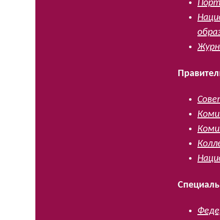
Порт
Наци
обра
Журн
Правител
Сове
Коми
Коми
Колл
Наци
Специаль
Феде