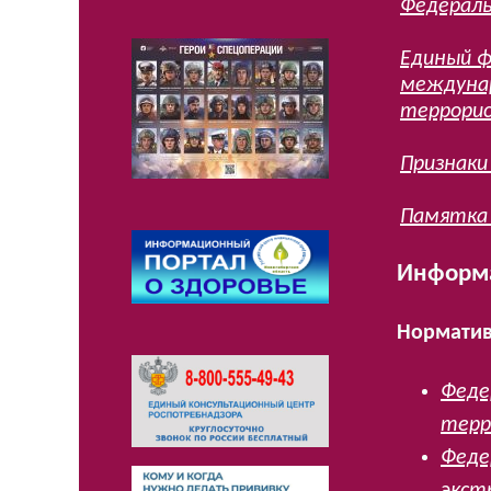
Федераль
Единый ф
междунар
террори
Признаки
Памятка
Информ
Норматив
Феде
терро
Феде
экст