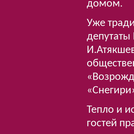
домом.
Уже трад
депутаты 
И.Атякше
обществе
«Возрожде
«Снегири
Тепло и и
гостей пр