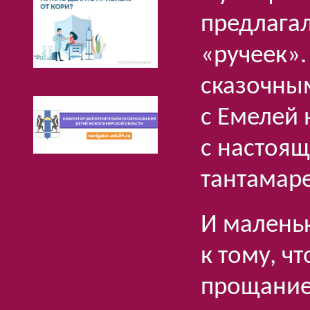
предлагал
«ручеек».
сказочны
с Емелей 
с настоящ
тантамаре
И маленьк
к тому, ч
прощание