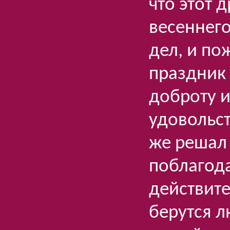
что этот 
весеннег
дел, и по
праздник 
доброту 
удовольст
же решал 
поблагод
действите
берутся 