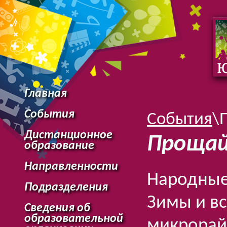
Главная
События
События
\
Дистанционное
Прощай
образование
Направленности
Народные
Подразделения
Зимы и в
Сведения об
образовательной
микрорай