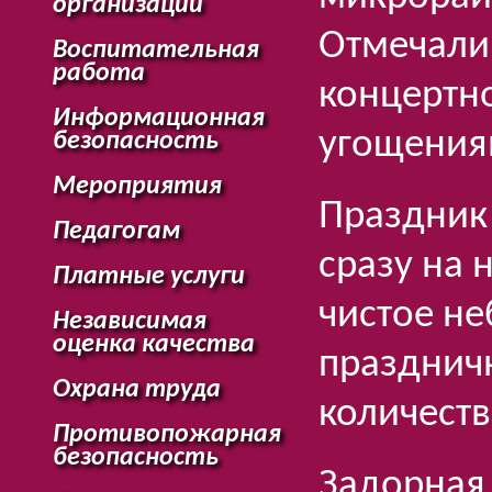
организации
Отмечали
Воспитательная
работа
концертн
Информационная
угощения
безопасность
Мероприятия
Праздник 
Педагогам
сразу на 
Платные услуги
чистое не
Независимая
оценка качества
празднич
Охрана труда
количеств
Противопожарная
безопасность
Задорная 