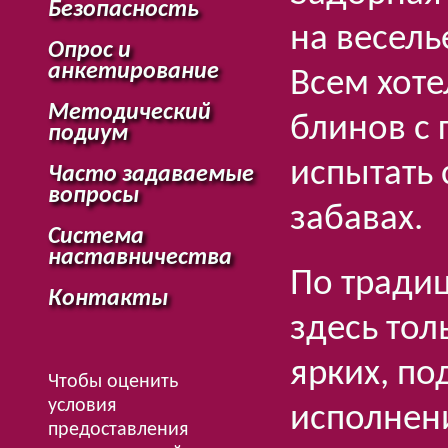
Безопасность
на весель
Опрос и
анкетирование
Всем хоте
Методический
блинов с 
подиум
испытать
Часто задаваемые
вопросы
забавах.
Система
наставничества
По традиц
Контакты
здесь тол
ярких, п
Чтобы оценить
условия
исполнен
предоставления