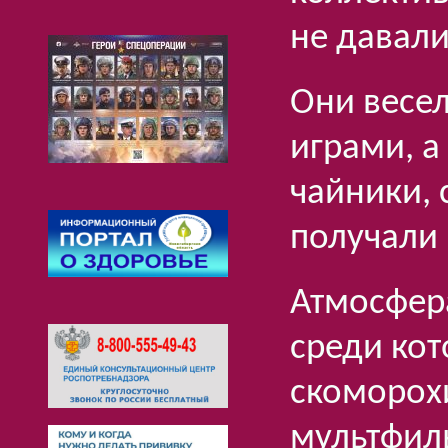
не давали
Они весе
играми, а
чайники, 
получали
Атмосфер
среди кот
скоморохи
мультфил